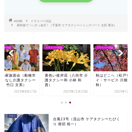
HOME
ドライバー日誌
新幹線で！いざっ金沢！（千葉市 ケアタクシーハミングバード 太田 勇汰）
イバー日誌
ドライバー日誌
ドライバー日誌
々の家族面会（船橋市
黄色い彼岸花（八街市 介
秋はどこへ（松戸市 
もてなし介護タクシー
護タクシー和 小林 和
イ・サービス 川畑 
リス 竹口 文美）
貴）
秋）
2023年8月27日
2023年12月23日
2023年12
台風13号（流山市 ケアタクシーたびく
り 堀切 裕一）