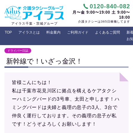
0120-840-082
月〜金 9:00〜19:00 土 9:00〜
18:00
介護タクシーは365日稼働してます
アイラス千葉・茨城グループ
TOP
アイラスとは
料金案内
ご利用ガイド
よくあるご質問
新
お知
ドライバー日誌
新幹線で！いざっ金沢！
皆様こんにちは！
私は千葉市花見川区に拠点を構えるケアタクシ
ーハミングバードの3号車、太田と申します！ハ
ミングバードは夫婦と義理の息子の3人、3台で
仲良く運行しております。その義理の息子が私
です！どうぞよろしくお願いします！