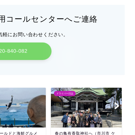
用コールセンターへご連絡
気軽にお問い合わせください。
20-840-082
ドライバー日誌
ド
ールドと海鮮グルメ
春の亀有香取神社へ（市川市 ケ
都