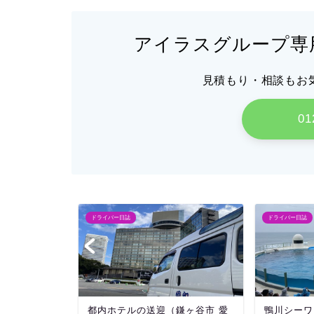
アイラスグループ専
見積もり・相談もお
01
ドライバー日誌
ドライバー日誌
（市川市 ケ
都内ホテルの送迎（鎌ヶ谷市 愛
鴨川シーワ