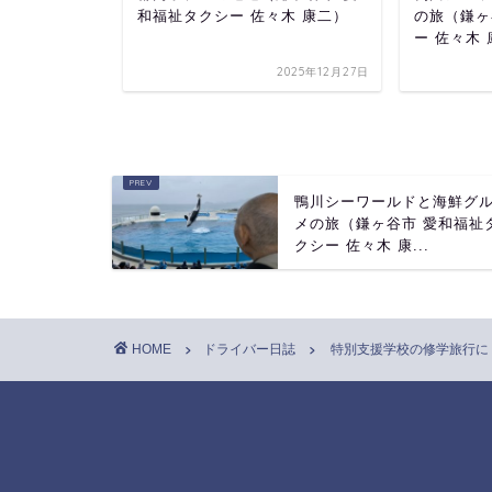
 車田 卓宏）
和福祉タクシー 佐々木 康二）
の旅（鎌ヶ
ー 佐々木
2024年5月16日
2025年12月27日
鴨川シーワールドと海鮮グ
メの旅（鎌ヶ谷市 愛和福祉
クシー 佐々木 康...
HOME
ドライバー日誌
特別支援学校の修学旅行に